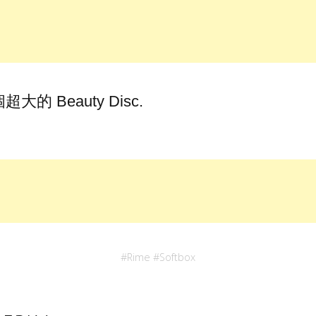
的 Beauty Disc.
#
Rime
#
Softbox