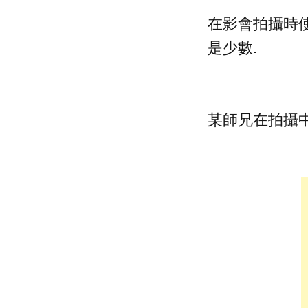
在影會拍攝時使用
是少數.
某師兄在拍攝中