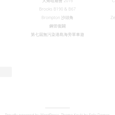
大角咀廟會 2016
C
Brooks B190 & B67
Brompton 沙頭角
Z
鋼管復闢
第七屆無污染港島海旁單車遊
Proudly powered by
WordPress
. Theme Kouki by
Felix Dorner
.