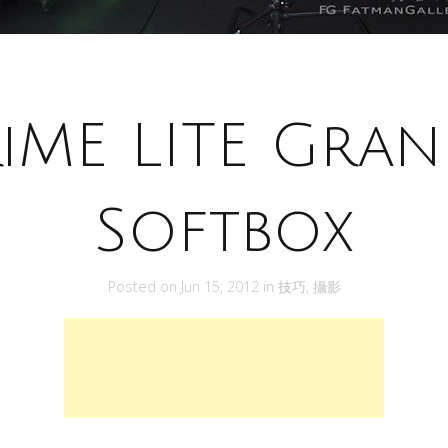
iME LITE Gra
Softbox
Posted on
Jun 15, 2012
in
技巧
,
攝影