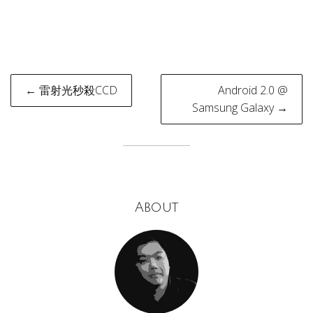
Post
← 雷射光秒殺CCD
Android 2.0 @
navigation
Samsung Galaxy →
About