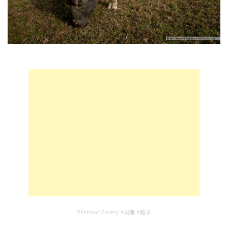
#
FatmanGallery
#
貝澳
#
雅子