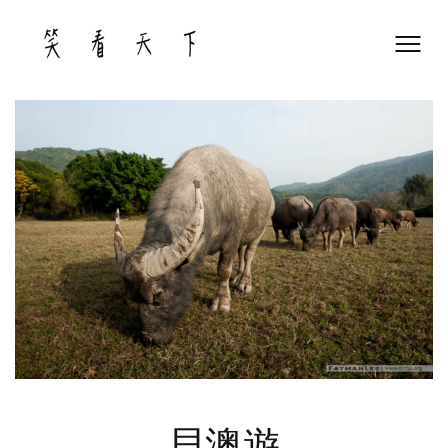
Skip
to
content
貝澳遊