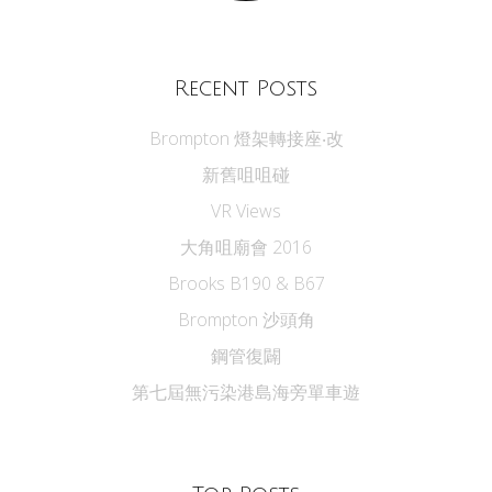
Recent Posts
Brompton 燈架轉接座‧改
新舊咀咀碰
VR Views
大角咀廟會 2016
Brooks B190 & B67
Brompton 沙頭角
鋼管復闢
第七屆無污染港島海旁單車遊