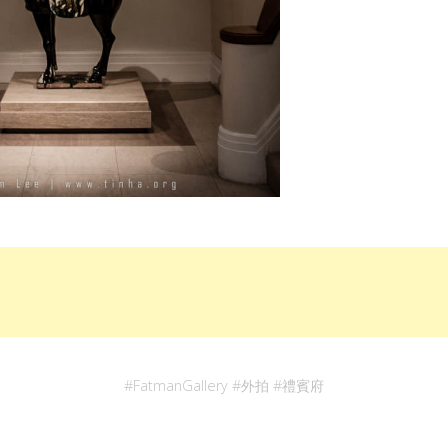
#
FatmanGallery
#
外拍
#
禮賓府