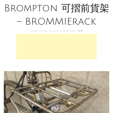
Brompton 可摺前貨架
– BROMMIErack
Posted on
Nov 29, 2012
in
Brompton
,
單車