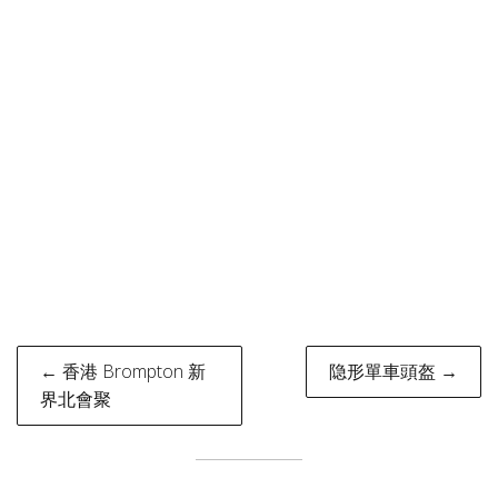
Post
← 香港 Brompton 新
隐形單車頭盔 →
navigation
界北會聚