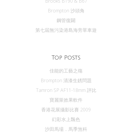
Brooks B190 & B67
Brompton 沙頭角
鋼管復闢
第七屆無污染港島海旁單車遊
Top Posts
佳能的工藝之殤
Brompton 清漆生銹問題
Tamron SP AF11-18mm 評比
寶麗箂效果軟件
香港花展攝影比賽 2009
幻彩水上飄色
沙田馬場．馬季煞科