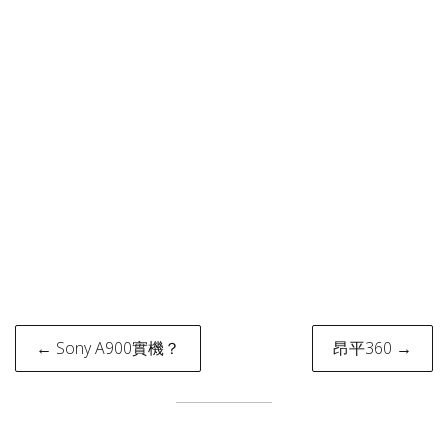
Post
← Sony A900實機？
昂平360 →
navigation