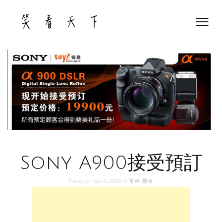
Skip
to
content
Sony A900接受預訂
Posted on
Sep 8, 2008
in
單車
,
機身