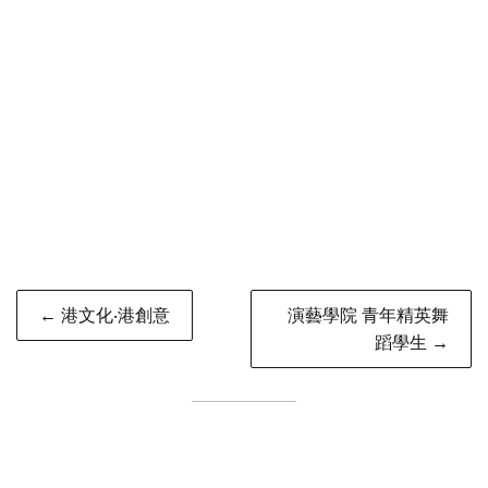
Post
← 港文化‧港創意
演藝學院 青年精英舞
navigation
蹈學生 →