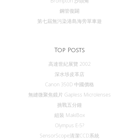
Brompton 沙頭角
鋼管復闢
第七屆無污染港島海旁單車遊
Top Posts
高達世紀展覽 2002
深水埗皮革店
Canon 350D 中國價格
無縫微聚焦鏡片 Gapless Microlenses
挑戰五分鐘
組裝 MakiBox
Olympus E-5?
SensorScope清潔CCD系統