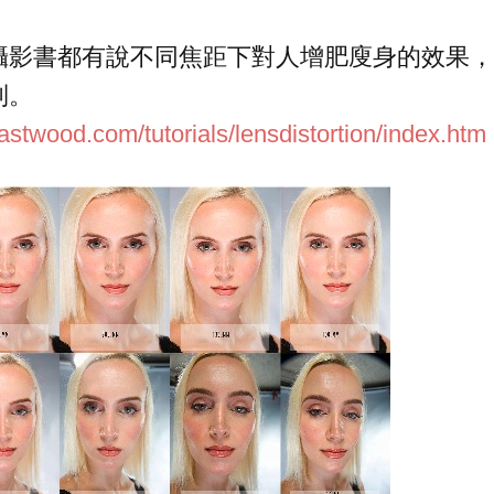
攝影書都有說不同焦距下對人增肥廋身的效果，
到。
astwood.com/tutorials/lensdistortion/index.htm