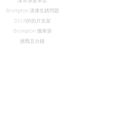
深水埗皮革店
Brompton 清漆生銹問題
DSLR的拍片支架
Brompton 攜車袋
挑戰五分鐘