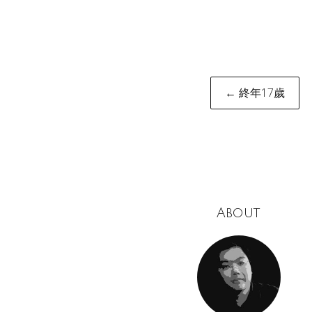
Post
← 終年17歲
naviga
About