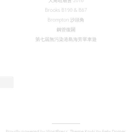
大角咀廟會 2016
Brooks B190 & B67
Brompton 沙頭角
鋼管復闢
第七屆無污染港島海旁單車遊
Proudly powered by
WordPress
. Theme Kouki by
Felix Dorner
.