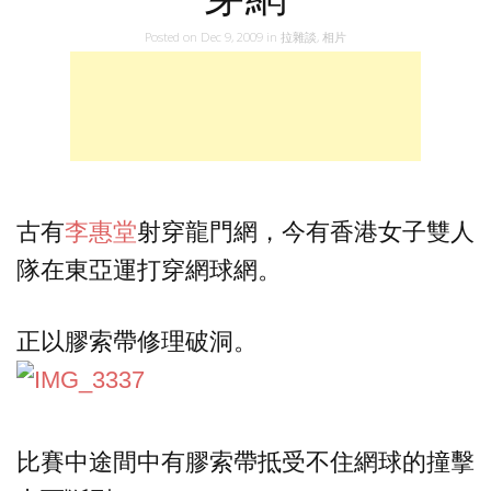
Posted on
Dec 9, 2009
in
拉雜談
,
相片
古有
李惠堂
射穿龍門網，今有香港女子雙人
隊在東亞運打穿網球網。
正以膠索帶修理破洞。
比賽中途間中有膠索帶抵受不住網球的撞擊