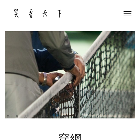
Skip
to
content
穿網