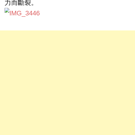
力而斷裂。