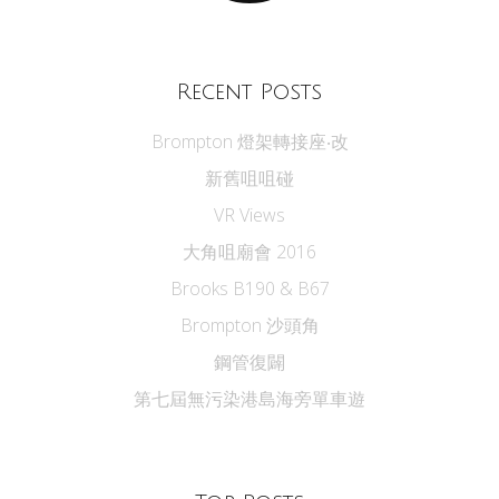
Recent Posts
Brompton 燈架轉接座‧改
新舊咀咀碰
VR Views
大角咀廟會 2016
Brooks B190 & B67
Brompton 沙頭角
鋼管復闢
第七屆無污染港島海旁單車遊