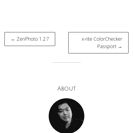
Post
← ZenPhoto 1.2.7
x-rite ColorChecker
navigation
Passport →
About