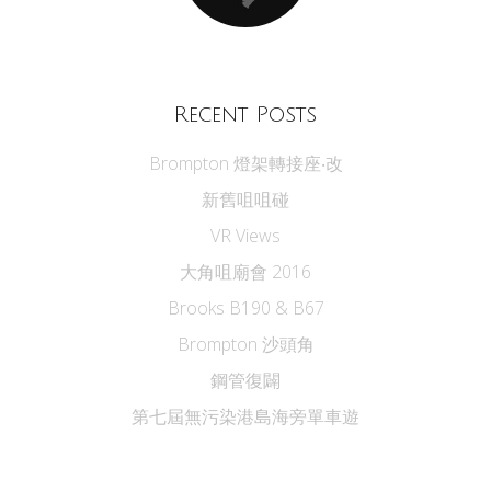
Recent Posts
Brompton 燈架轉接座‧改
新舊咀咀碰
VR Views
大角咀廟會 2016
Brooks B190 & B67
Brompton 沙頭角
鋼管復闢
第七屆無污染港島海旁單車遊