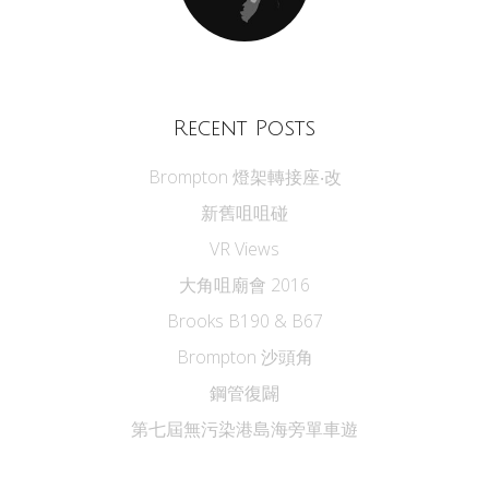
Recent Posts
Brompton 燈架轉接座‧改
新舊咀咀碰
VR Views
大角咀廟會 2016
Brooks B190 & B67
Brompton 沙頭角
鋼管復闢
第七屆無污染港島海旁單車遊