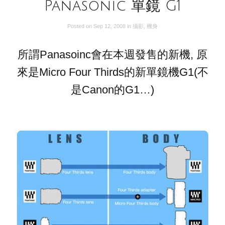
Panasonic 單鏡 G1
Posted on
Sep 12, 2008
in
攝影
,
機身
所謂Panasoinc會在本週發售的新機, 原
來是Micro Four Thirds的新單鏡機G1(不
是Canon的G1…)