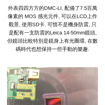
外表四四方方的DMC-LI, 配備了7.5百萬
像素的 MOS 感光元件, 可以在LCD上作
觀景, 使用SD卡. 可惜不是機身防震, 只
是配有一支防震的Leica 14-50mm鏡頭,
但鏡頭比較特別是鏡身上有光圈環, 在數
碼時代也想保持一些手動的樂趣.