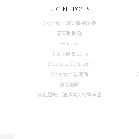
Recent Posts
Brompton 燈架轉接座‧改
新舊咀咀碰
VR Views
大角咀廟會 2016
Brooks B190 & B67
Brompton 沙頭角
鋼管復闢
第七屆無污染港島海旁單車遊