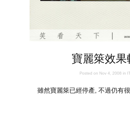
寶麗箂效果
Posted on
Nov 4, 2008
in
I
雖然寶麗箂已經停產, 不過仍有