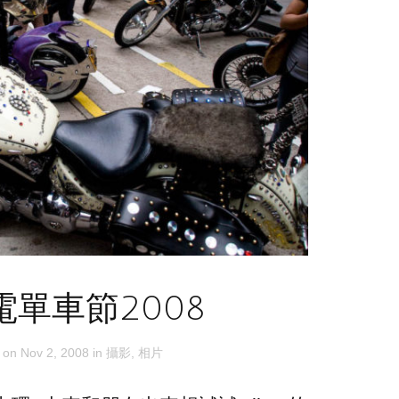
電單車節2008
 on
Nov 2, 2008
in
攝影
,
相片