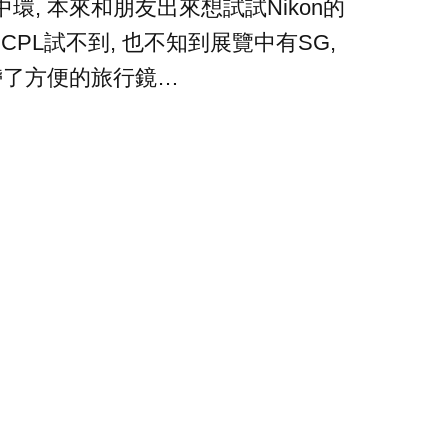
環, 本來和朋友出來想試試Nikon的
, CPL試不到, 也不知到展覽中有SG,
帶了方便的旅行鏡…