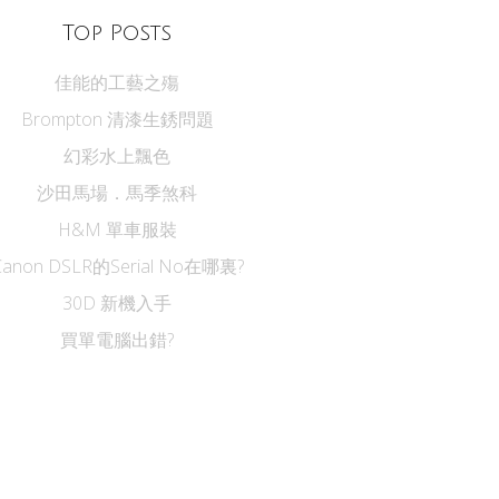
Top Posts
佳能的工藝之殤
Brompton 清漆生銹問題
幻彩水上飄色
沙田馬場．馬季煞科
H&M 單車服裝
Canon DSLR的Serial No在哪裏?
30D 新機入手
買單電腦出錯?