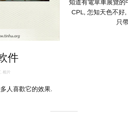
知道有電單車展覽的中
CPL, 怎知天色不好
只
軟件
T
,
相片
很多人喜歡它的效果.