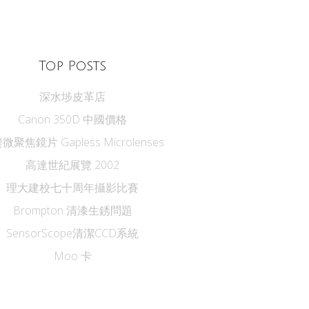
Top Posts
深水埗皮革店
Canon 350D 中國價格
微聚焦鏡片 Gapless Microlenses
高達世紀展覽 2002
理大建校七十周年攝影比賽
Brompton 清漆生銹問題
SensorScope清潔CCD系統
Moo 卡