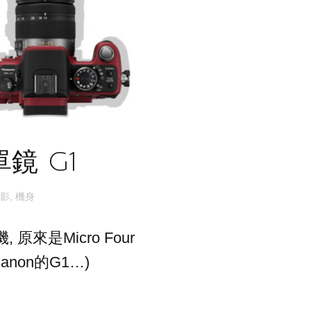
單鏡 G1
影
,
機身
原來是Micro Four
anon的G1…)