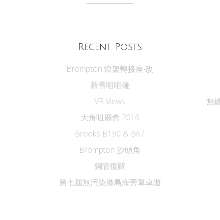
Recent Posts
Brompton 燈架轉接座‧改
新舊咀咀碰
VR Views
無縫
大角咀廟會 2016
Brooks B190 & B67
Brompton 沙頭角
鋼管復闢
第七屆無污染港島海旁單車遊