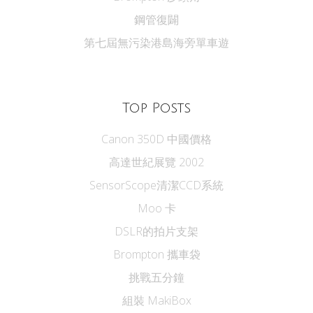
鋼管復闢
第七屆無污染港島海旁單車遊
Top Posts
Canon 350D 中國價格
高達世紀展覽 2002
SensorScope清潔CCD系統
Moo 卡
DSLR的拍片支架
Brompton 攜車袋
挑戰五分鐘
組裝 MakiBox