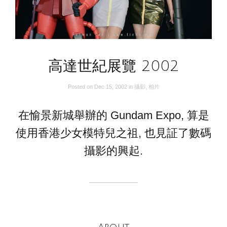
高達世紀展覽 2002
Posted on
Dec 15, 2002
in
攝影
,
相片
在愉景新城舉辦的 Gundam Expo, 算是
使用香港少女模特兒之祖, 也見証了數碼
攝影的興起.