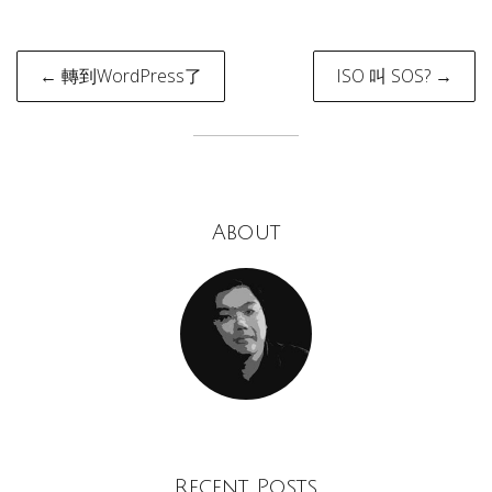
Post
← 轉到WordPress了
ISO 叫 SOS? →
navigation
About
Recent Posts