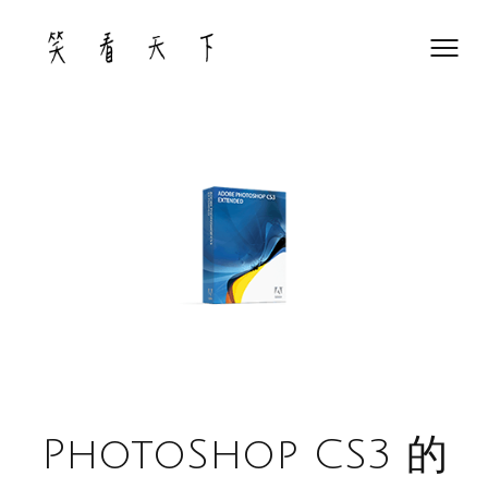
Skip
to
content
PhotoShop CS3 的