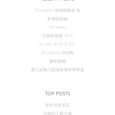
Brompton 燈架轉接座‧改
新舊咀咀碰
VR Views
大角咀廟會 2016
Brooks B190 & B67
Brompton 沙頭角
鋼管復闢
第七屆無污染港島海旁單車遊
Top Posts
深水埗皮革店
佳能的工藝之殤