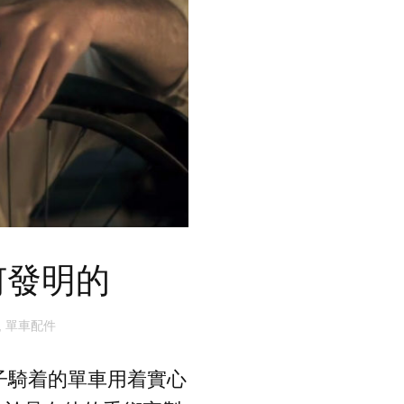
何發明的
,
單車配件
看著兒子騎着的單車用着實心