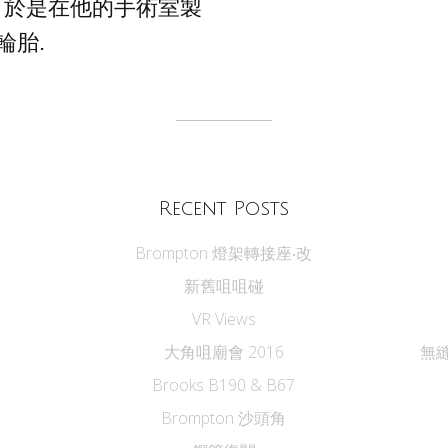
 於是在他的手術室製
輪胎.
Recent Posts
Brompton 燈架轉接座‧改
新舊咀咀碰
VR Views
大角咀廟會 2016
無縫
Brooks B190 & B67
Brompton 沙頭角