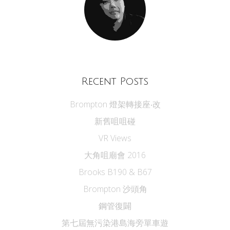
Recent Posts
Brompton 燈架轉接座‧改
新舊咀咀碰
VR Views
大角咀廟會 2016
Brooks B190 & B67
Brompton 沙頭角
鋼管復闢
第七屆無污染港島海旁單車遊