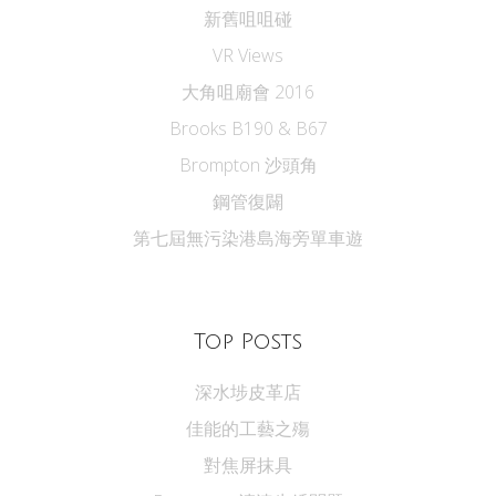
新舊咀咀碰
VR Views
大角咀廟會 2016
Brooks B190 & B67
Brompton 沙頭角
鋼管復闢
第七屆無污染港島海旁單車遊
Top Posts
深水埗皮革店
佳能的工藝之殤
對焦屏抹具