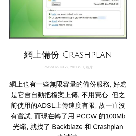
網上備份 Crashplan
Posted on
Jul 27, 2011
in
IT
,
相片
網上也有一些無限容量的備份服務, 好處
是它會自動把檔案上傳, 不用費心. 但之
前使用的ADSL上傳速度有限, 故一直沒
有嘗試, 而現在轉了用 PCCW 的100Mb
光纖, 就找了 Backblaze 和 Crashplan