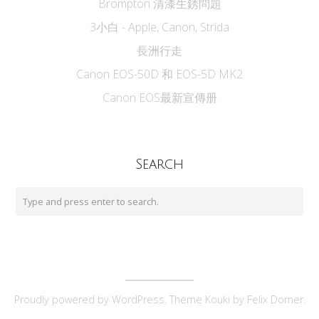
Brompton 清漆生銹問題
3小白 - Apple, Canon, Strida
長洲行走
Canon EOS-50D 和 EOS-5D MK2
Canon EOS最新宣傳册
Search
Proudly powered by
WordPress
. Theme Kouki by
Felix Dorner
.