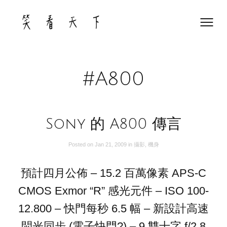
Skip
to
content
#A800
Sony 的 A800 傳言
Posted on
Jan 21, 2009
in
攝影
,
機身
預計四月公佈 – 15.2 百萬像素 APS-C
CMOS Exmor “R” 感光元件 – ISO 100-
12.800 – 快門每秒 6.5 幅 – 新設計高速
焛光同步 (電子快門?) – 9 雙十字 f/2.8