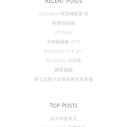
Recent Posts
Brompton 燈架轉接座‧改
新舊咀咀碰
VR Views
大角咀廟會 2016
Brooks B190 & B67
Brompton 沙頭角
鋼管復闢
第七屆無污染港島海旁單車遊
Top Posts
深水埗皮革店