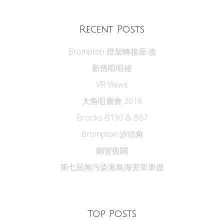
Recent Posts
Brompton 燈架轉接座‧改
新舊咀咀碰
VR Views
大角咀廟會 2016
Brooks B190 & B67
Brompton 沙頭角
鋼管復闢
第七屆無污染港島海旁單車遊
Top Posts