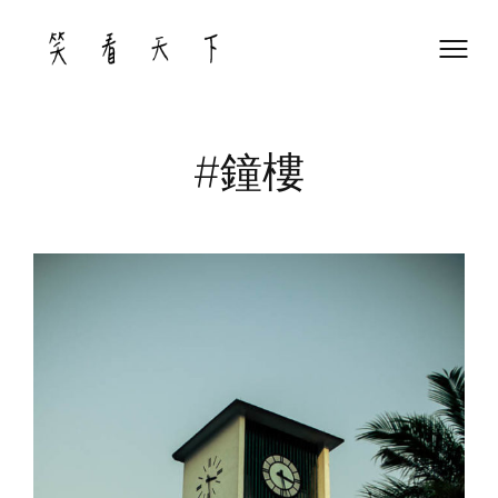
Skip
to
content
#鐘樓