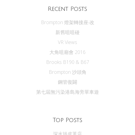
Recent Posts
Brompton 燈架轉接座‧改
新舊咀咀碰
VR Views
大角咀廟會 2016
Brooks B190 & B67
Brompton 沙頭角
鋼管復闢
第七屆無污染港島海旁單車遊
Top Posts
深水埗皮革店