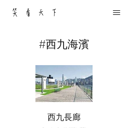
Skip
to
content
#西九海濱
西九長廊