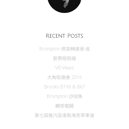
Recent Posts
Brompton 燈架轉接座‧改
新舊咀咀碰
VR Views
大角咀廟會 2016
Brooks B190 & B67
Brompton 沙頭角
鋼管復闢
第七屆無污染港島海旁單車遊