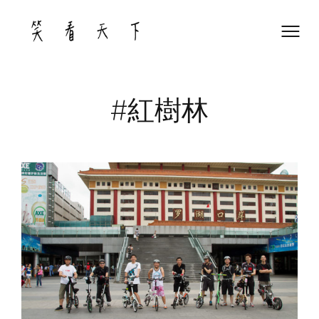
Skip
to
content
#紅樹林