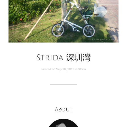
Strida 深圳灣
Posted on
Sep 18, 2011
in
Strida
About