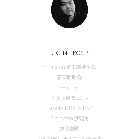
Recent Posts
Brompton 燈架轉接座‧改
新舊咀咀碰
VR Views
大角咀廟會 2016
Brooks B190 & B67
Brompton 沙頭角
鋼管復闢
第七屆無污染港島海旁單車遊