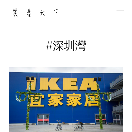
Skip
to
content
#深圳灣