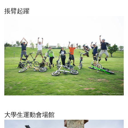
掁臂起躍
大學生運動會場館