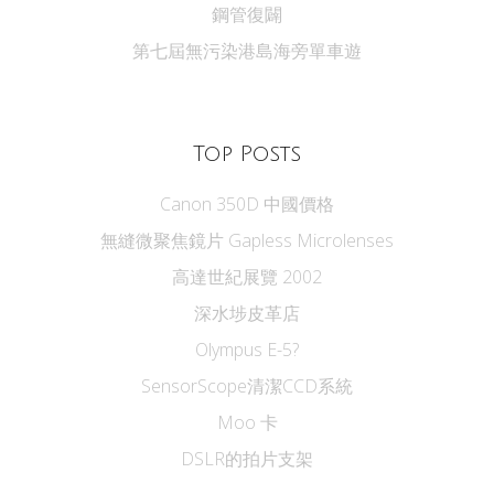
鋼管復闢
第七屆無污染港島海旁單車遊
Top Posts
Canon 350D 中國價格
無縫微聚焦鏡片 Gapless Microlenses
高達世紀展覽 2002
深水埗皮革店
Olympus E-5?
SensorScope清潔CCD系統
Moo 卡
DSLR的拍片支架