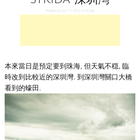
Posted on
Jun 11, 2012
in
Strida
本來當日是預定要到珠海, 但天氣不穏, 臨
時改到比較近的深圳灣. 到深圳灣關口大橋
看到的蠔田.