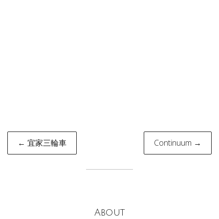
Post
← 宜家三輪車
Continuum →
navigation
About