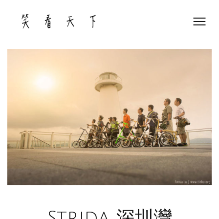
Skip
to
content
Strida 深圳灣