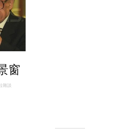
景窗
拉雜談