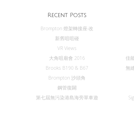
Recent Posts
Brompton 燈架轉接座‧改
新舊咀咀碰
VR Views
大角咀廟會 2016
佳能
Brooks B190 & B67
無縫
Brompton 沙頭角
鋼管復闢
第七屆無污染港島海旁單車遊
Si