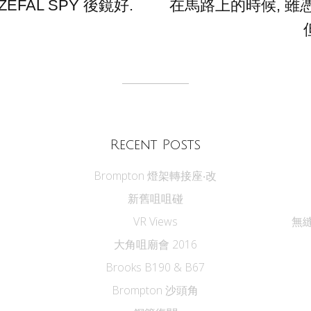
FAL SPY 後鏡好.
在馬路上的時候, 雖
Recent Posts
Brompton 燈架轉接座‧改
新舊咀咀碰
VR Views
無縫
大角咀廟會 2016
Brooks B190 & B67
Brompton 沙頭角