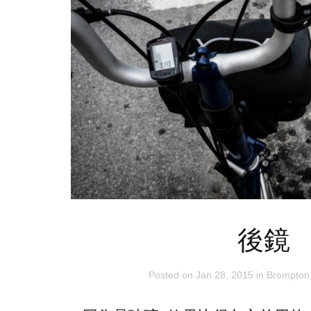
後鏡
Posted on
Jan 28, 2015
in
Brompton