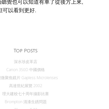
憑聽覺也可以知道有車了從後方上來,
但可以看到更好.
Top Posts
深水埗皮革店
Canon 350D 中國價格
微聚焦鏡片 Gapless Microlenses
高達世紀展覽 2002
理大建校七十周年攝影比賽
Brompton 清漆生銹問題