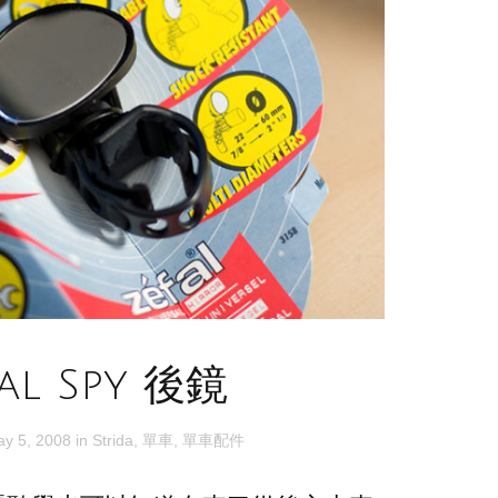
fal Spy 後鏡
ay 5, 2008
in
Strida
,
單車
,
單車配件