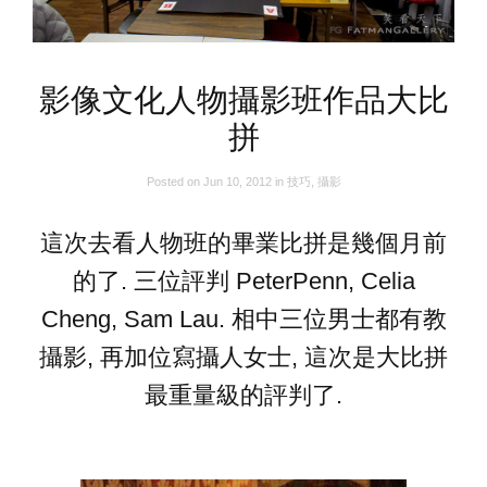
影像文化人物攝影班作品大比
拼
Posted on
Jun 10, 2012
in
技巧
,
攝影
這次去看人物班的畢業比拼是幾個月前
的了. 三位評判 PeterPenn, Celia
Cheng, Sam Lau. 相中三位男士都有教
攝影, 再加位寫攝人女士, 這次是大比拼
最重量級的評判了.