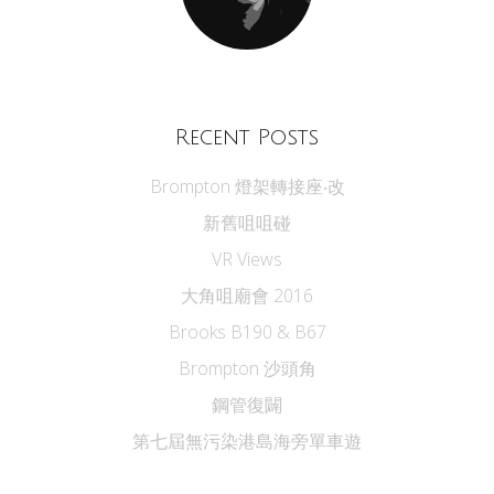
Recent Posts
Brompton 燈架轉接座‧改
新舊咀咀碰
VR Views
大角咀廟會 2016
Brooks B190 & B67
Brompton 沙頭角
鋼管復闢
第七屆無污染港島海旁單車遊