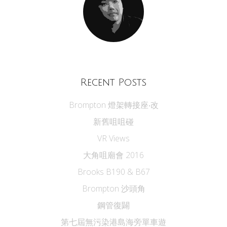
Recent Posts
Brompton 燈架轉接座‧改
新舊咀咀碰
VR Views
大角咀廟會 2016
Brooks B190 & B67
Brompton 沙頭角
鋼管復闢
第七屆無污染港島海旁單車遊