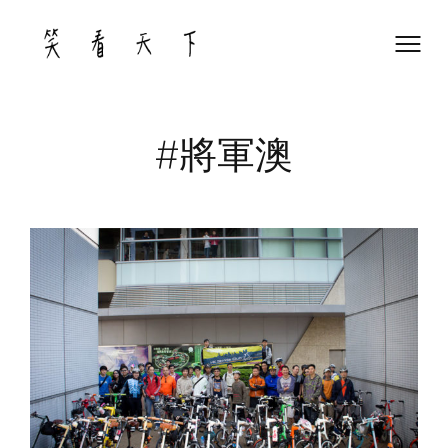
Skip
to
content
#將軍澳