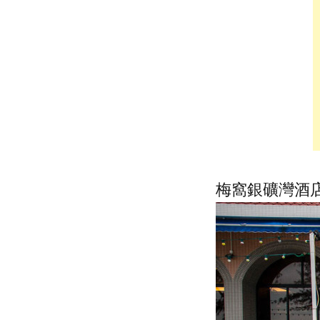
梅窩銀礦灣酒