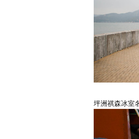
坪洲祺森冰室