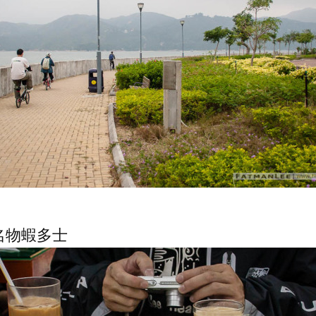
名物蝦多士