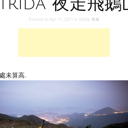
Strida 夜走飛鵝
Posted on
Apr 11, 2011
in
Strida
,
單車
高處未算高.