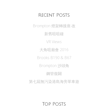
Recent Posts
Brompton 燈架轉接座‧改
新舊咀咀碰
VR Views
大角咀廟會 2016
Brooks B190 & B67
Brompton 沙頭角
鋼管復闢
第七屆無污染港島海旁單車遊
Top Posts