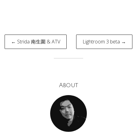
Post
← Strida 南生圍 & ATV
Lightroom 3 beta →
navigation
About