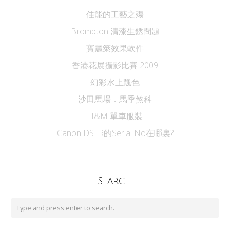
佳能的工藝之殤
Brompton 清漆生銹問題
寶麗箂效果軟件
香港花展攝影比賽 2009
幻彩水上飄色
沙田馬場．馬季煞科
H&M 單車服裝
Canon DSLR的Serial No在哪裏?
Search