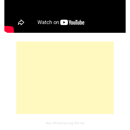
#
atv
#
hkstrida.org
#
Strida