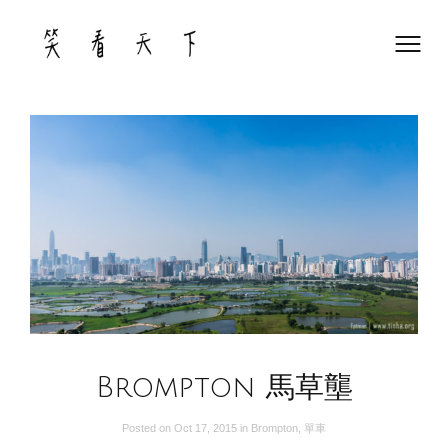
Skip
to
content
Brompton 馬草壟
Posted on
Oct 17, 2015
in
Brompton
,
單車