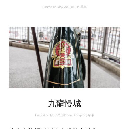
Posted on
May 20, 2015
in
單車
九龍慢城
Posted on
Mar 22, 2015
in
Brompton
,
單車