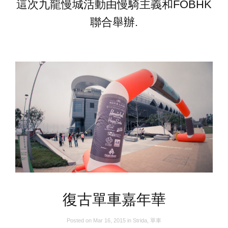
這次九龍慢城活動由慢騎主義和FOBHK
聯合舉辦.
復古單車嘉年華
Posted on
Mar 16, 2015
in
Strida
,
單車