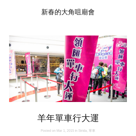
新春的大角咀廟會
羊年單車行大運
Posted on
Mar 1, 2015
in
Strida
,
單車