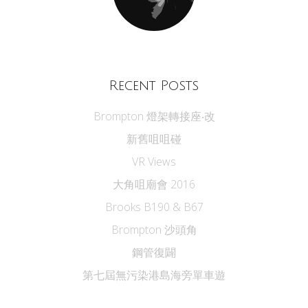
Recent Posts
Brompton 燈架轉接座‧改
新舊咀咀碰
VR Views
大角咀廟會 2016
Brooks B190 & B67
Brompton 沙頭角
鋼管復闢
第七屆無污染港島海旁單車遊