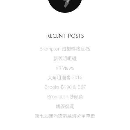
Recent Posts
Brompton 燈架轉接座‧改
新舊咀咀碰
VR Views
大角咀廟會 2016
Brooks B190 & B67
Brompton 沙頭角
鋼管復闢
第七屆無污染港島海旁單車遊