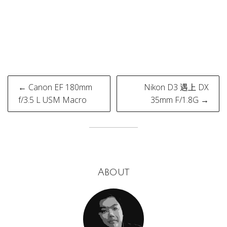
Post
← Canon EF 180mm
Nikon D3 遇上 DX
navigation
f/3.5 L USM Macro
35mm F/1.8G →
About