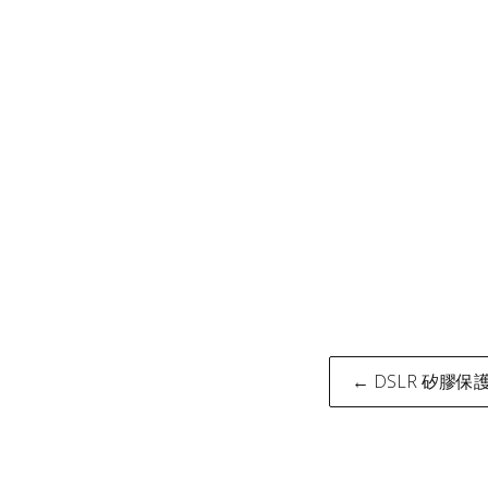
Post
← DSLR 矽膠保
naviga