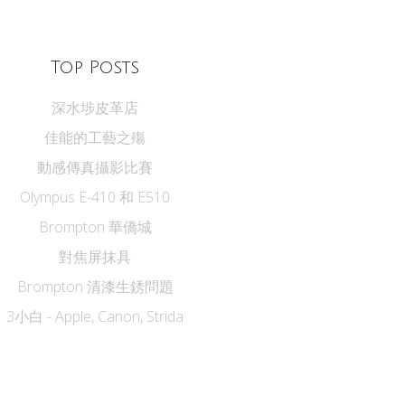
Top Posts
深水埗皮革店
佳能的工藝之殤
動感傳真攝影比賽
Olympus E-410 和 E510
Brompton 華僑城
對焦屏抹具
Brompton 清漆生銹問題
3小白 - Apple, Canon, Strida