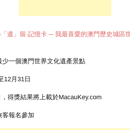
.com「遺」留‧記憶卡 ─ 我最喜愛的澳門歷史城
最少一個澳門世界文化遺產景點
至12月31日
日，得獎結果將上載於MacauKey.com
旅客報名參加