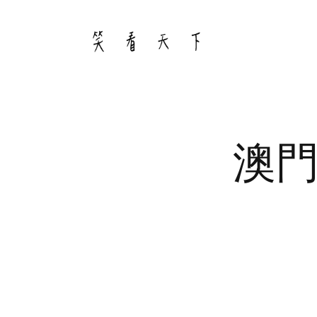
Skip
to
content
澳門