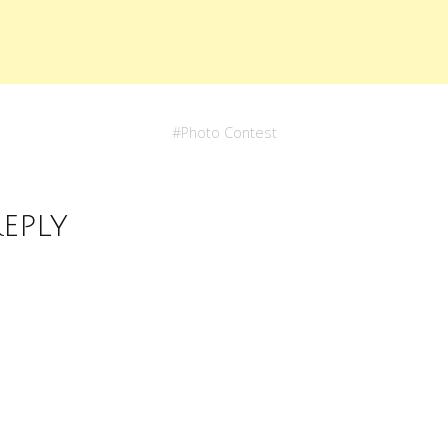
#
Photo Contest
Reply