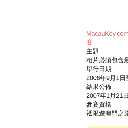
MacauKey
賽
主題
相片必須包含
舉行日期
2006年9月1日
結果公佈
2007年1月21
參賽資格
祗限遊澳門之