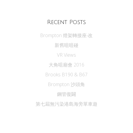
Recent Posts
Brompton 燈架轉接座‧改
新舊咀咀碰
VR Views
大角咀廟會 2016
Brooks B190 & B67
Brompton 沙頭角
鋼管復闢
第七屆無污染港島海旁單車遊