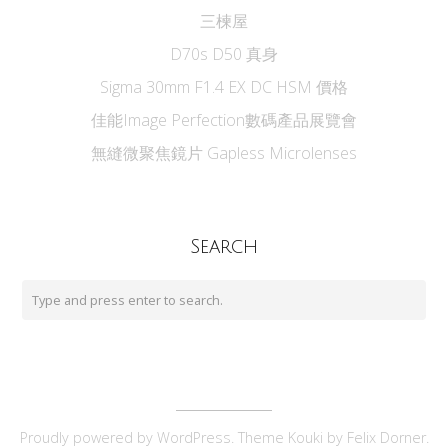
三楝屋
D70s D50 真身
Sigma 30mm F1.4 EX DC HSM 價格
佳能Image Perfection數碼產品展覽會
無縫微聚焦鏡片 Gapless Microlenses
Search
Proudly powered by
WordPress
. Theme Kouki by
Felix Dorner
.