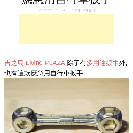
Posted on
Dec 5, 2012
in
單車
,
單車配件
吉之島 Living PLAZA
除了有
多用途扳手
外,
也有這款應急用自行車扳手.