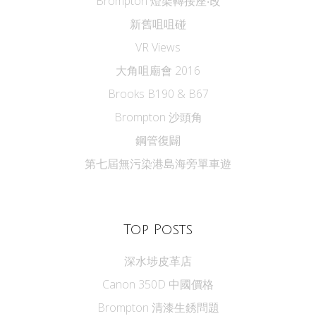
Brompton 燈架轉接座‧改
新舊咀咀碰
VR Views
大角咀廟會 2016
Brooks B190 & B67
Brompton 沙頭角
鋼管復闢
第七屆無污染港島海旁單車遊
Top Posts
深水埗皮革店
Canon 350D 中國價格
Brompton 清漆生銹問題