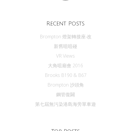
Recent Posts
Brompton 燈架轉接座‧改
新舊咀咀碰
VR Views
大角咀廟會 2016
Brooks B190 & B67
Brompton 沙頭角
鋼管復闢
第七屆無污染港島海旁單車遊