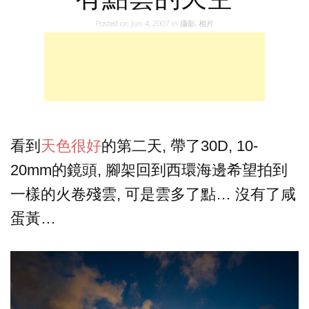
Posted on
Jun 4, 2007
in
攝影
,
相片
看到
天色很好
的第二天, 帶了30D, 10-
20mm的鏡頭, 腳架回到西環海邊希望拍到
一樣的火卷殘雲, 可是雲多了點… 沒有了咸
蛋黃…