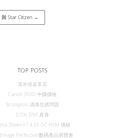
與 Star Citizen →
Top Posts
深水埗皮革店
Canon 350D 中國價格
Brompton 清漆生銹問題
D70s D50 真身
gma 30mm F1.4 EX DC HSM 價格
Image Perfection數碼產品展覽會