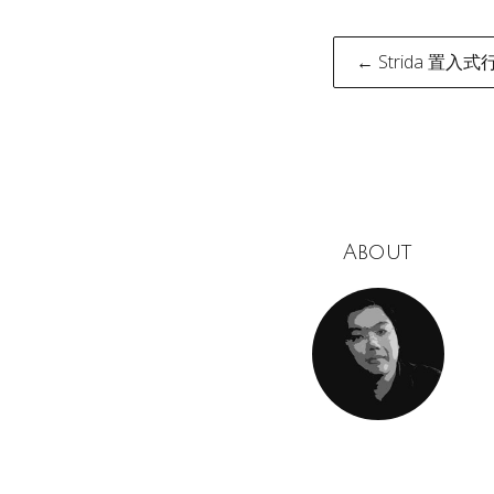
Post
← Strida 置入式
naviga
About