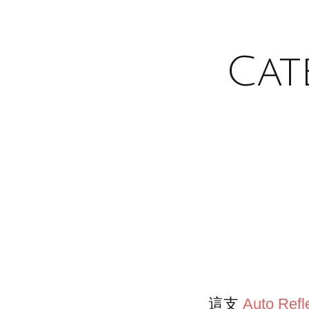
Cat
這支
Auto Refl