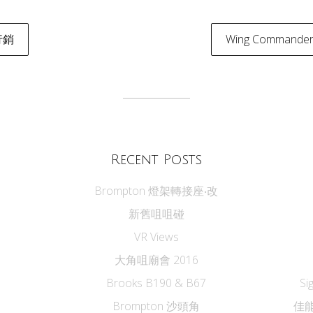
行銷
Wing Commander 
tion
Recent Posts
Brompton 燈架轉接座‧改
新舊咀咀碰
VR Views
大角咀廟會 2016
Brooks B190 & B67
Si
Brompton 沙頭角
佳能