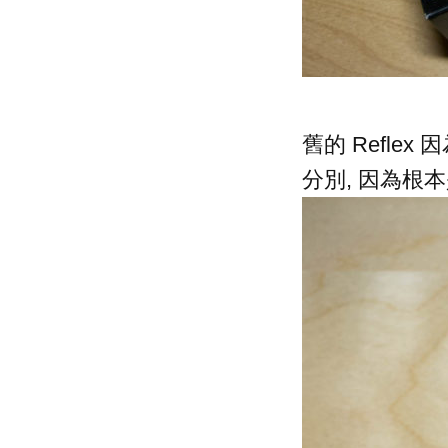
舊的 Refle
分別, 因為根