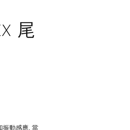
ex 尾
振動感應. 當