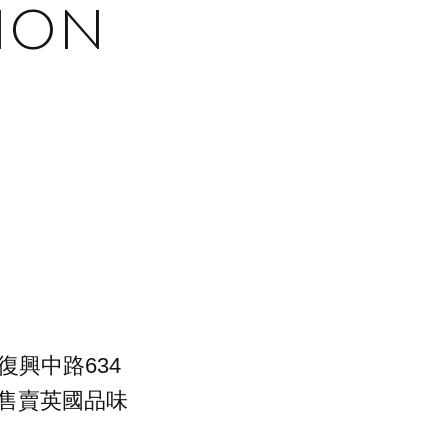
ion
復興中路634
間售賣英國品味