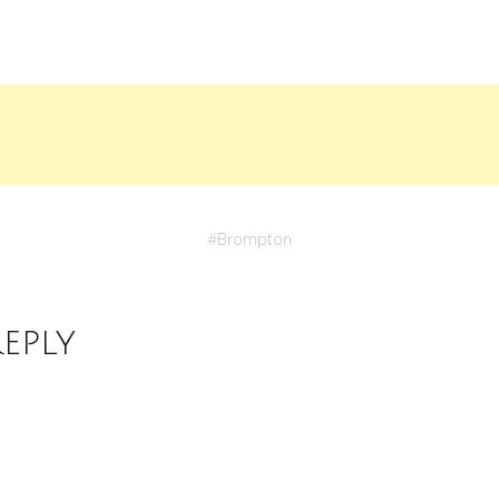
#
Brompton
Reply