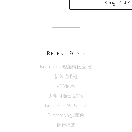
Kong – 1st Y
tion
Recent Posts
Brompton 燈架轉接座‧改
新舊咀咀碰
VR Views
大角咀廟會 2016
Brooks B190 & B67
Brompton 沙頭角
鋼管復闢