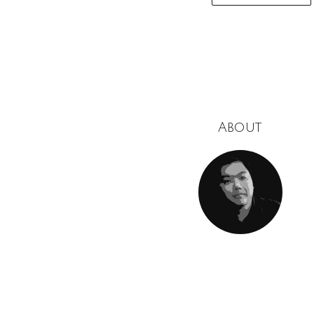
naviga
About