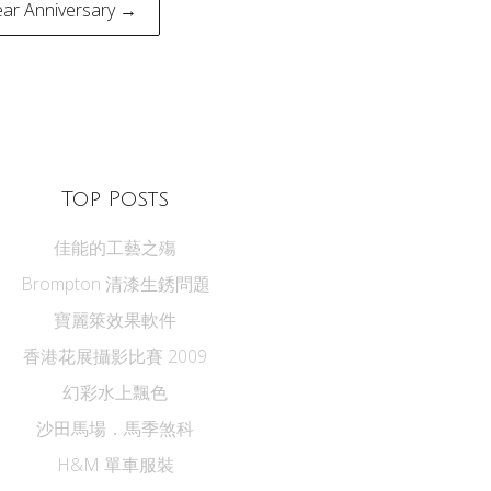
ear Anniversary →
Top Posts
佳能的工藝之殤
Brompton 清漆生銹問題
寶麗箂效果軟件
香港花展攝影比賽 2009
幻彩水上飄色
沙田馬場．馬季煞科
H&M 單車服裝