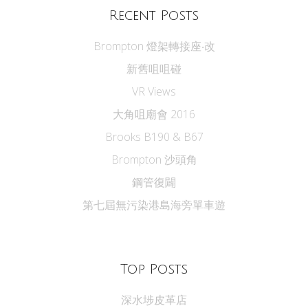
Recent Posts
Brompton 燈架轉接座‧改
新舊咀咀碰
VR Views
大角咀廟會 2016
Brooks B190 & B67
Brompton 沙頭角
鋼管復闢
第七屆無污染港島海旁單車遊
Top Posts
深水埗皮革店