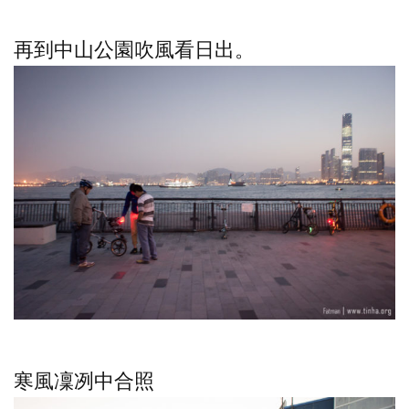
再到中山公園吹風看日出。
寒風凜冽中合照