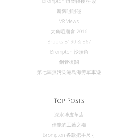
Brompton 燈架轉接座‧改
新舊咀咀碰
VR Views
大角咀廟會 2016
Brooks B190 & B67
Brompton 沙頭角
鋼管復闢
第七屆無污染港島海旁單車遊
Top Posts
深水埗皮革店
佳能的工藝之殤
Brompton 各款把手尺寸