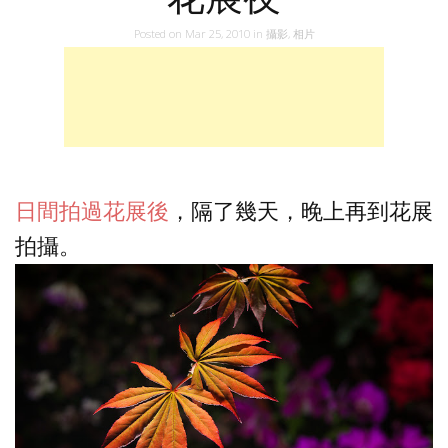
Posted on
Mar 25, 2010
in
攝影
,
相片
日間拍過花展後
，隔了幾天，晚上再到花展
拍攝。