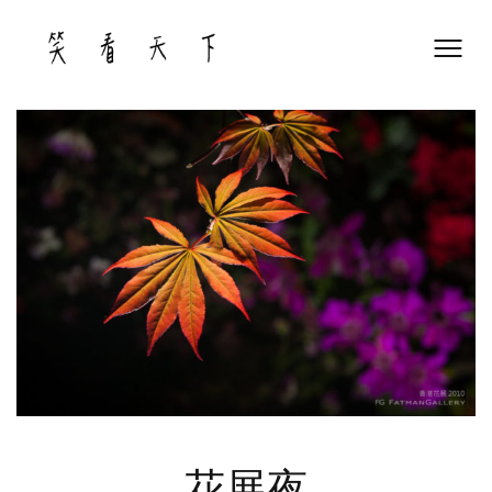
Skip
to
content
花展夜