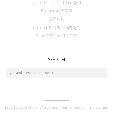
Tamron SP AF11-18mm 評比
Brompton 馬草壟
天祥新店
Canon HK 出現40D的網頁
Sony E 50mm F1.8 OSS
Search
Proudly powered by
WordPress
. Theme Kouki by
Felix Dorner
.