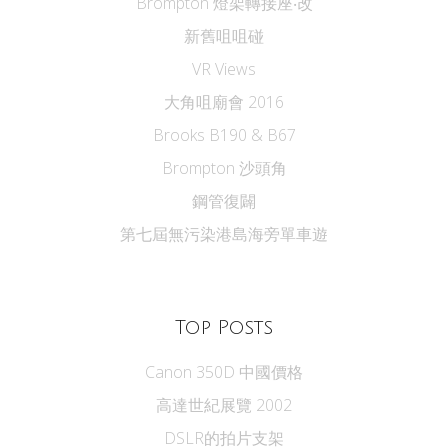
Brompton 燈架轉接座‧改
新舊咀咀碰
VR Views
大角咀廟會 2016
Brooks B190 & B67
Brompton 沙頭角
鋼管復闢
第七屆無污染港島海旁單車遊
Top Posts
Canon 350D 中國價格
高達世紀展覽 2002
DSLR的拍片支架