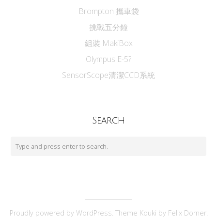
Brompton 攜車袋
挑戰五分鐘
組裝 MakiBox
Olympus E-5?
SensorScope清潔CCD系統
Search
Proudly powered by
WordPress
. Theme Kouki by
Felix Dorner
.