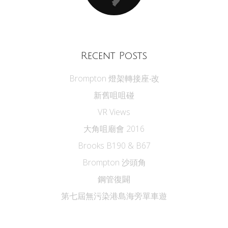
Recent Posts
Brompton 燈架轉接座‧改
新舊咀咀碰
VR Views
大角咀廟會 2016
Brooks B190 & B67
Brompton 沙頭角
鋼管復闢
第七屆無污染港島海旁單車遊