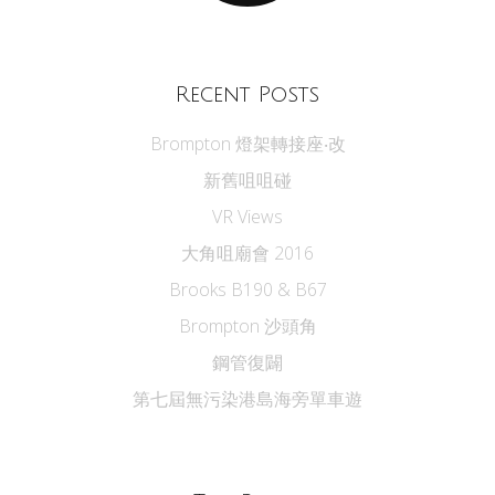
Recent Posts
Brompton 燈架轉接座‧改
新舊咀咀碰
VR Views
大角咀廟會 2016
Brooks B190 & B67
Brompton 沙頭角
鋼管復闢
第七屆無污染港島海旁單車遊