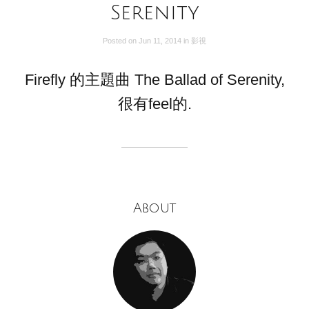
Serenity
Posted on
Jun 11, 2014
in
影視
Firefly 的主題曲 The Ballad of Serenity,
很有feel的.
About