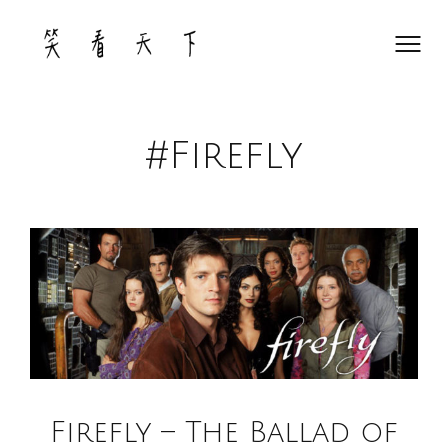
Skip
to
content
#Firefly
Firefly – The Ballad of