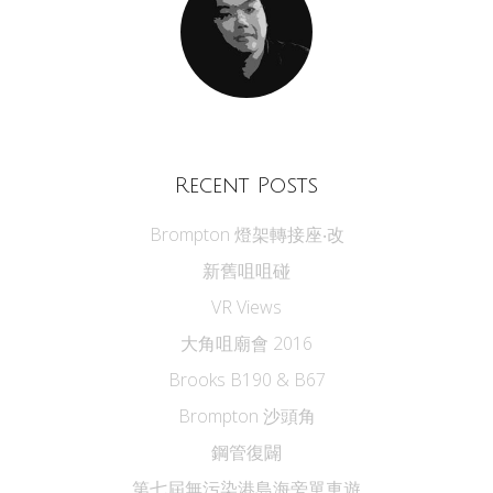
Recent Posts
Brompton 燈架轉接座‧改
新舊咀咀碰
VR Views
大角咀廟會 2016
Brooks B190 & B67
Brompton 沙頭角
鋼管復闢
第七屆無污染港島海旁單車遊