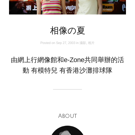
相像の夏
Posted on
Sep 27, 2003
in
攝影
,
相片
由網上行網像館和e-Zone共同舉辦的活
動 有模特兒 有香港沙灘排球隊
About