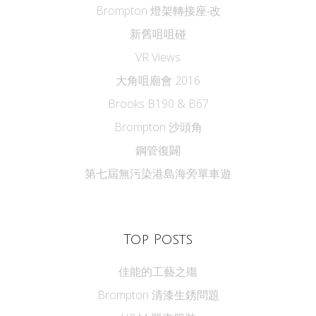
Brompton 燈架轉接座‧改
新舊咀咀碰
VR Views
大角咀廟會 2016
Brooks B190 & B67
Brompton 沙頭角
鋼管復闢
第七屆無污染港島海旁單車遊
Top Posts
佳能的工藝之殤
Brompton 清漆生銹問題