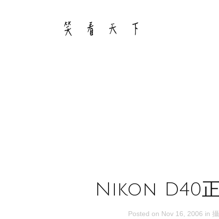
Skip
to
content
Nikon D4
Posted on
Nov 16, 2006
in
攝