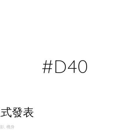
#D40
0正式發表
影
,
機身