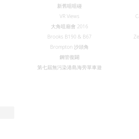
新舊咀咀碰
VR Views
C
大角咀廟會 2016
Brooks B190 & B67
Z
Brompton 沙頭角
鋼管復闢
第七屆無污染港島海旁單車遊