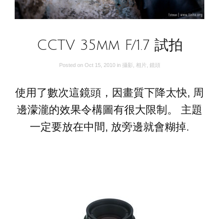
CCTV 35mm F/1.7 試拍
Posted on
Oct 15, 2010
in
攝影
,
相片
,
鏡頭
使用了數次這鏡頭，因畫質下降太快, 周
邊濛瀧的效果令構圖有很大限制。 主題
一定要放在中間, 放旁邊就會糊掉.