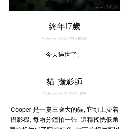
終年17歲
Posted on
Jul 21, 2009
in
拉雜談
今天過世了。
貓 攝影師
Posted on
Feb 27, 2009
in
攝影
Cooper 是一隻三歲大的貓, 它頸上掛着
攝影機, 每兩分鐘拍一張, 這種搖恍低角